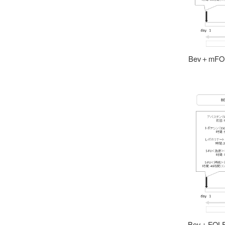
Bev＋m
Bev＋FO