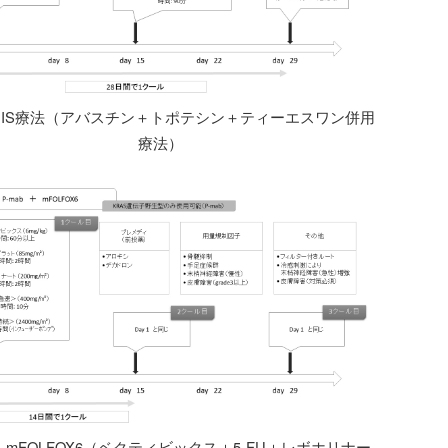
IRIS療法（アバスチン＋トポテシン＋ティーエスワン併用
療法）
b＋mFOLFOX6（ベクティビックス＋5‐FU＋レボホリナー