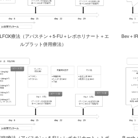
FOLFOX療法（アバスチン＋5-FU＋レボホリナート＋エ
Bev＋
ルプラット併用療法）
LFIRI療法（アバスチン＋5-FU＋レボホリナート＋トポ
P-ma