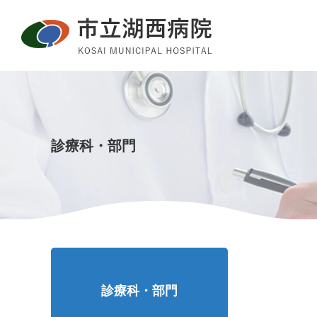
グ
本
ロ
フ
ロ
文
ー
ッ
ー
へ
カ
タ
バ
ル
ー
ル
ナ
へ
ナ
ビ
ビ
ゲ
診療科・部門
ゲ
ー
ー
シ
シ
ョ
ョ
ン
ン
へ
へ
診療科・部門