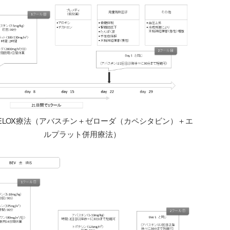
XELOX療法（アバスチン＋ゼローダ（カペシタビン）＋エ
ルプラット併用療法）